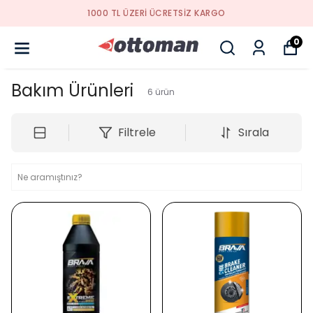
 TL ÜZERI ÜCRETSIZ KARGO
0
Bakım Ürünleri
6
ürün
Filtrele
Sırala