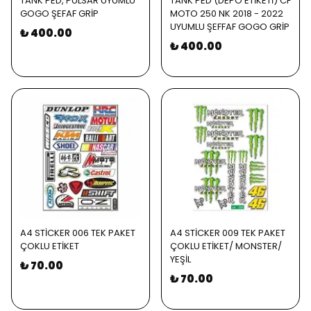
TANK PED, PULSAR UYUMLU
TANK PED (DEPO ETİKETİ) CF
GOGO ŞEFAF GRİP
MOTO 250 NK 2018 - 2022
UYUMLU ŞEFFAF GOGO GRİP
₺ 400.00
₺ 400.00
A4 STİCKER 006 TEK PAKET
A4 STİCKER 009 TEK PAKET
ÇOKLU ETİKET
ÇOKLU ETİKET/ MONSTER/
YEŞİL
₺ 70.00
₺ 70.00