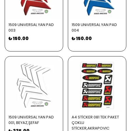
1509 UNiVERSAL YAN PAD
1509 UNiVERSAL YAN PAD
003
004
₺ 150.00
₺ 150.00
1509 UNiVERSAL YAN PAD
A4 STİCKER 081 TEK PAKET
001, BEYAZ,ŞEFAF
ÇOKLU
STİCKER,AKRAPOVIC
₺ 225.00