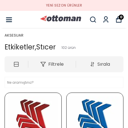
YENI SEZON ÜRÜNLER
0
AKSESUAR
Etkiketler,Stıcer
102
ürün
Filtrele
Sırala