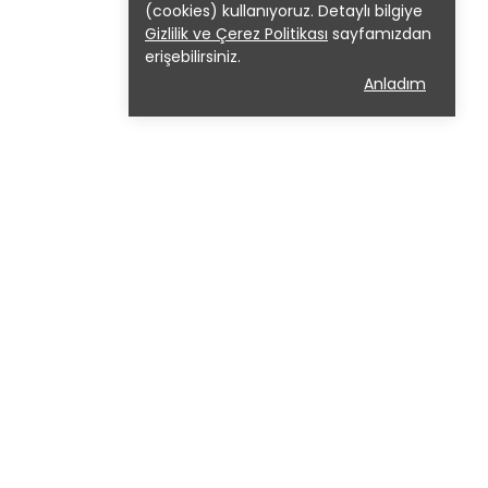
(cookies) kullanıyoruz. Detaylı bilgiye
Gizlilik ve Çerez Politikası
sayfamızdan
erişebilirsiniz.
Anladım
mesi
itikası