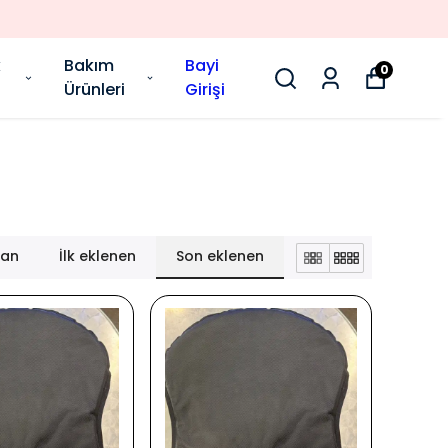
k
Bakım
Bayi
0
Ürünleri
Girişi
lan
İlk eklenen
Son eklenen