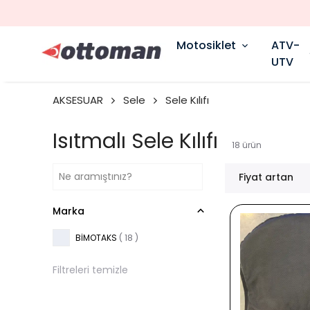
Motosiklet
ATV-
UTV
AKSESUAR
Sele
Sele Kılıfı
Isıtmalı Sele Kılıfı
18
ürün
Fiyat artan
Marka
BİMOTAKS
( 18 )
Filtreleri temizle