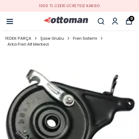
TSIZ KARGO
YENI SEZON ÜR
0
YEDEK PARÇA
Şase Grubu
Fren Sistemi
Arka Fren Alt Merkezi