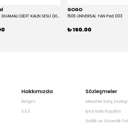
al
GOGO
12V KORNA SIVAMALI DİDİT KALIN SESLİ (KIRMIZI)
1505 UNİVERSAL YAN Pad 003
00
₺ 150.00
Hakkımızda
Sözleşmeler
İletişim
Mesafeli Satış Sözleş
S.S.S
İptal İade Koşulları
Gizlilik ve Güvenlik Pol