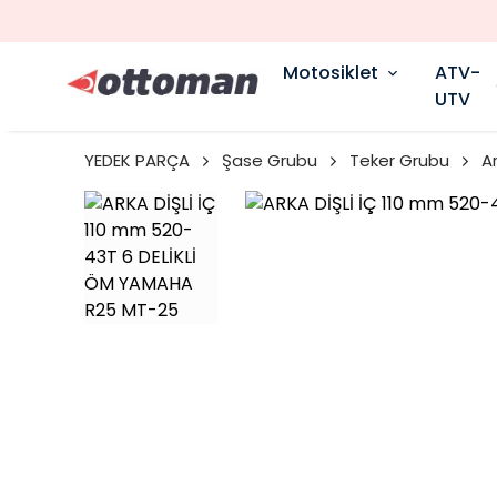
Motosiklet
ATV-
UTV
YEDEK PARÇA
Şase Grubu
Teker Grubu
A