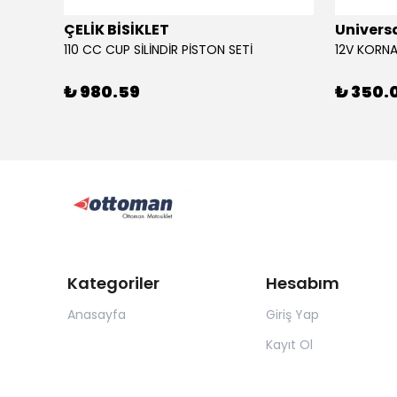
ÇELİK BİSİKLET
Univers
110 CC CUP SİLİNDİR PİSTON SETİ
₺ 980.59
₺ 350.
Kategoriler
Hesabım
Anasayfa
Giriş Yap
Kayıt Ol