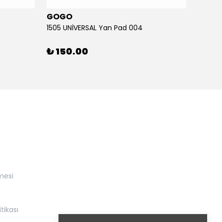
GOGO
GOG
1505 UNİVERSAL Yan Pad 004
1505 U
₺ 150.00
₺ 15
mesi
itikası