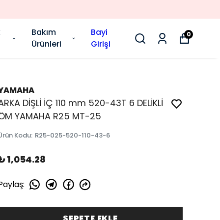
k
Bakım
Bayi
0
Ürünleri
Girişi
YAMAHA
ARKA DİŞLİ İÇ 110 mm 520-43T 6 DELİKLİ
ÖM YAMAHA R25 MT-25
Ürün Kodu
:
R25-025-520-110-43-6
₺ 1,054.28
Paylaş
:
SEPETE EKLE