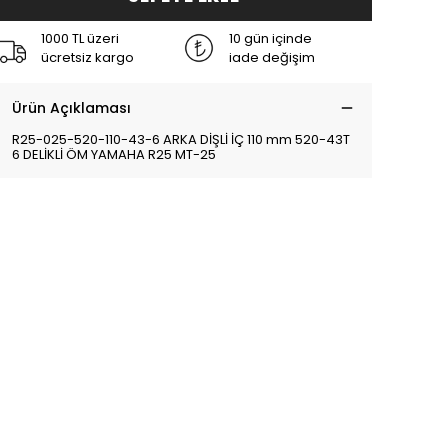
1000 TL üzeri
10 gün içinde
ücretsiz kargo
iade değişim
Ürün Açıklaması
R25-025-520-110-43-6 ARKA DİŞLİ İÇ 110 mm 520-43T
6 DELİKLİ ÖM YAMAHA R25 MT-25