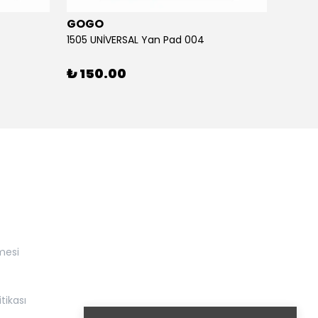
GOGO
GOG
1505 UNİVERSAL Yan Pad 004
1505 U
₺ 150.00
₺ 15
mesi
itikası