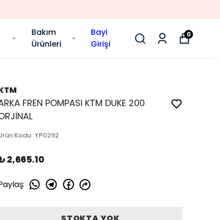
k
Bakım
Bayi
0
Ürünleri
Girişi
KTM
ARKA FREN POMPASI KTM DUKE 200
ORJİNAL
Ürün Kodu
:
YP0292
₺ 2,665.10
Paylaş
:
STOKTA YOK