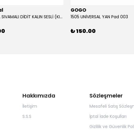
al
GOGO
12V KORNA SIVAMALI DİDİT KALIN SESLİ (KIRMIZI)
1505 UNİVERSAL YAN Pad 003
00
₺ 150.00
Hakkımızda
Sözleşmeler
İletişim
Mesafeli Satış Sözleş
S.S.S
İptal İade Koşulları
Gizlilik ve Güvenlik Pol