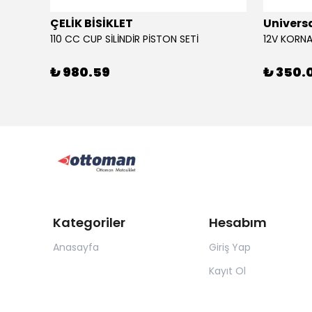
ÇELİK BİSİKLET
Univers
110 CC CUP SİLİNDİR PİSTON SETİ
₺ 980.59
₺ 350.
Kategoriler
Hesabım
Anasayfa
Giriş Yap
Kayıt Ol