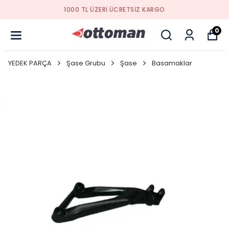
YENI SEZON ÜRÜNLER
0
YEDEK PARÇA
Şase Grubu
Şase
Basamaklar