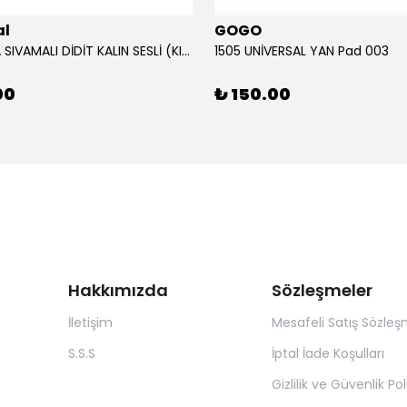
al
GOGO
12V KORNA SIVAMALI DİDİT KALIN SESLİ (KIRMIZI)
1505 UNİVERSAL YAN Pad 003
00
₺ 150.00
Hakkımızda
Sözleşmeler
İletişim
Mesafeli Satış Sözleş
S.S.S
İptal İade Koşulları
Gizlilik ve Güvenlik Pol