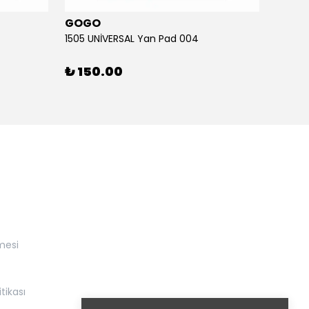
GOGO
GOG
1505 UNİVERSAL Yan Pad 004
1505 U
₺ 150.00
₺ 15
mesi
itikası