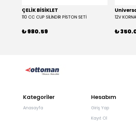
ÇELİK BİSİKLET
Univers
110 CC CUP SİLİNDİR PİSTON SETİ
₺ 980.59
₺ 350.
Kategoriler
Hesabım
Anasayfa
Giriş Yap
Kayıt Ol