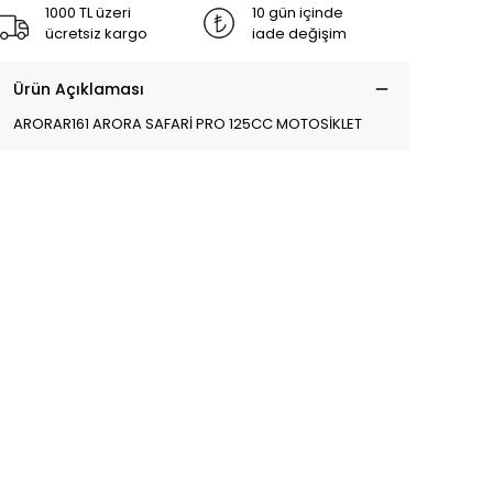
1000 TL üzeri
10 gün içinde
ücretsiz kargo
iade değişim
Ürün Açıklaması
ARORAR161 ARORA SAFARİ PRO 125CC MOTOSİKLET