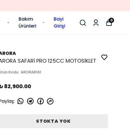
k
Bakım
Bayi
0
Ürünleri
Girişi
ARORA
ARORA SAFARİ PRO 125CC MOTOSİKLET
Ürün Kodu
:
ARORAR161
₺ 82,900.00
Paylaş
:
STOKTA YOK