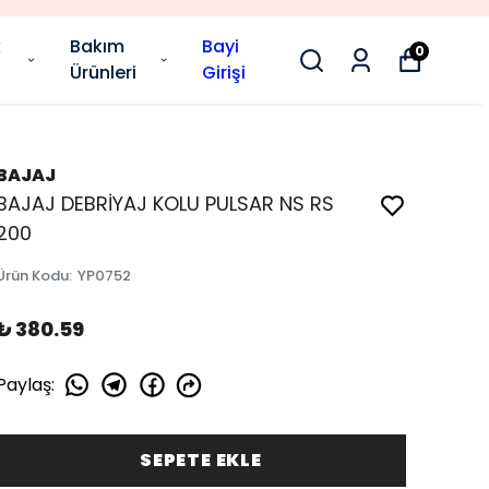
k
Bakım
Bayi
0
Ürünleri
Girişi
BAJAJ
BAJAJ DEBRİYAJ KOLU PULSAR NS RS
200
Ürün Kodu
:
YP0752
₺ 380.59
Paylaş
:
SEPETE EKLE