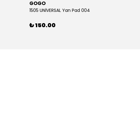
GOGO
GOG
1505 UNİVERSAL Yan Pad 004
1505 U
₺ 150.00
₺ 15