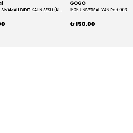
al
GOGO
12V KORNA SIVAMALI DİDİT KALIN SESLİ (KIRMIZI)
1505 UNİVERSAL YAN Pad 003
00
₺ 150.00