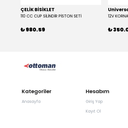
ÇELİK BİSİKLET
Univers
110 CC CUP SİLİNDİR PİSTON SETİ
₺ 980.59
₺ 350.
Kategoriler
Hesabım
Anasayfa
Giriş Yap
Kayıt Ol