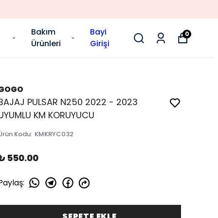
k
Bakım
Bayi
0
Ürünleri
Girişi
GOGO
BAJAJ PULSAR N250 2022 - 2023
UYUMLU KM KORUYUCU
Ürün Kodu
:
KMKRYC032
₺ 550.00
Paylaş
:
SEPETE EKLE