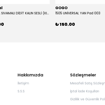
al
GOGO
12V KORNA SIVAMALI DİDİT KALIN SESLİ (KIRMIZI)
1505 UNİVERSAL YAN Pad 003
00
₺ 150.00
Hakkımızda
Sözleşmeler
İletişim
Mesafeli Satış Sözleş
S.S.S
İptal İade Koşulları
Gizlilik ve Güvenlik Pol