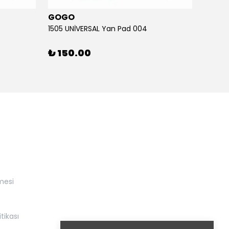
GOGO
GOG
1505 UNİVERSAL Yan Pad 004
1505 U
₺ 150.00
₺ 15
mesi
itikası