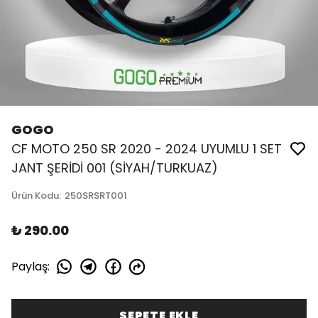
GOGO
CF MOTO 250 SR 2020 - 2024 UYUMLU 1 SET
JANT ŞERİDİ 001 (SİYAH/TURKUAZ)
Ürün Kodu
:
250SRSRT001
₺ 290.00
Paylaş
:
SEPETE EKLE