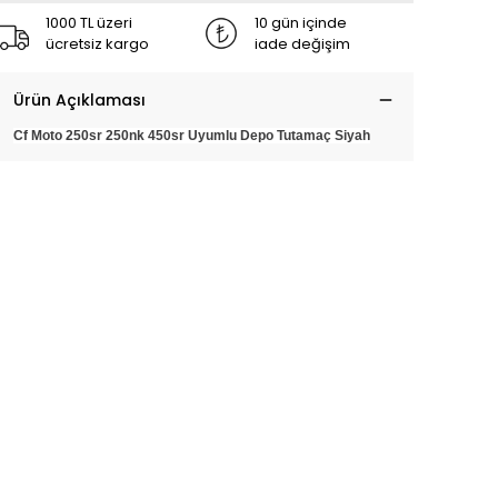
1000 TL üzeri
10 gün içinde
ücretsiz kargo
iade değişim
Ürün Açıklaması
Cf Moto 250sr 250nk 450sr Uyumlu Depo Tutamaç Siyah