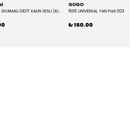
al
GOGO
12V KORNA SIVAMALI DİDİT KALIN SESLİ (KIRMIZI)
1505 UNİVERSAL YAN Pad 003
00
₺ 150.00