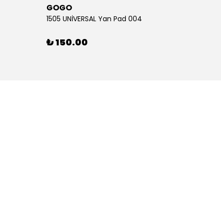
GOGO
GOG
1505 UNİVERSAL Yan Pad 004
1505 U
₺ 150.00
₺ 15