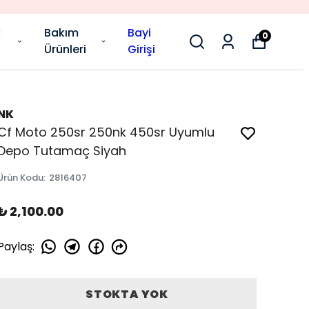
k
Bakım
Bayi
0
Ürünleri
Girişi
NK
Cf Moto 250sr 250nk 450sr Uyumlu
Depo Tutamaç Siyah
Ürün Kodu
:
2816407
₺ 2,100.00
Paylaş
:
STOKTA YOK