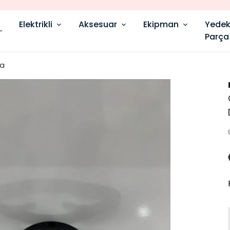
YENI SEZON ÜRÜNLER
Elektrikli
Aksesuar
Ekipman
Yede
Parça
ça