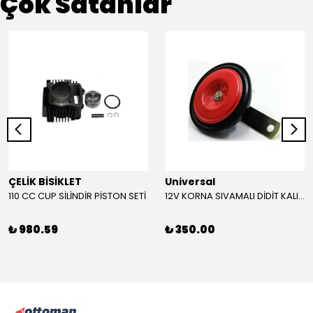
Çok Satanlar
ÇELİK BİSİKLET
Universal
110 CC CUP SİLİNDİR PİSTON SETİ
12V KORNA SIVAMALI DİDİT KALIN SESLİ (KIRMIZI)
₺ 980.59
₺ 350.00