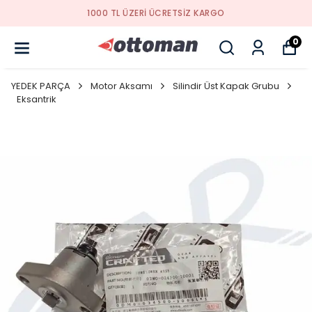
YENI SEZON ÜRÜNLER
0
YEDEK PARÇA
Motor Aksamı
Silindir Üst Kapak Grubu
Eksantrik