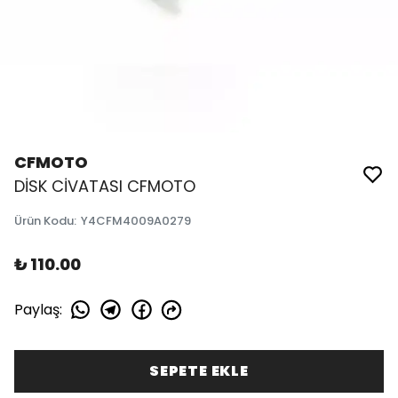
CFMOTO
DİSK CİVATASI CFMOTO
Ürün Kodu
:
Y4CFM4009A0279
₺ 110.00
Paylaş
:
SEPETE EKLE