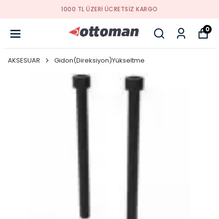
YENI SEZON ÜRÜNLER
0
AKSESUAR
Gidon(Direksiyon)Yükseltme