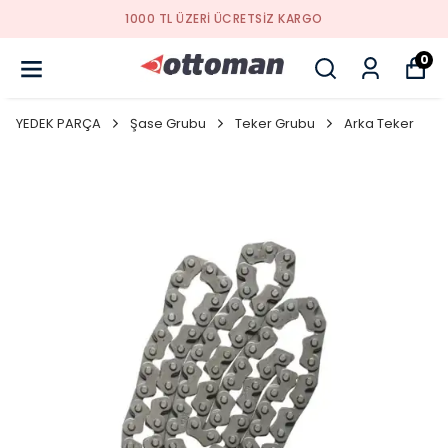
1000 TL ÜZERI ÜCRETSIZ KARGO
0
YEDEK PARÇA
Şase Grubu
Teker Grubu
Arka Teker