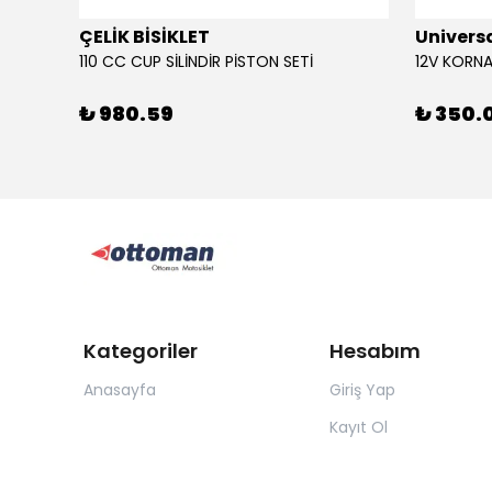
ÇELİK BİSİKLET
Univers
110 CC CUP SİLİNDİR PİSTON SETİ
₺ 980.59
₺ 350.
Kategoriler
Hesabım
Anasayfa
Giriş Yap
Kayıt Ol