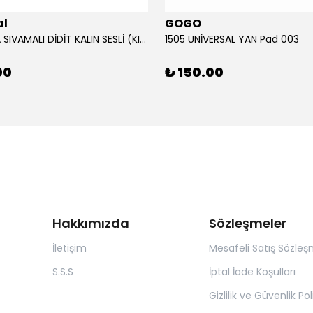
al
GOGO
12V KORNA SIVAMALI DİDİT KALIN SESLİ (KIRMIZI)
1505 UNİVERSAL YAN Pad 003
00
₺ 150.00
Hakkımızda
Sözleşmeler
İletişim
Mesafeli Satış Sözleş
S.S.S
İptal İade Koşulları
Gizlilik ve Güvenlik Pol