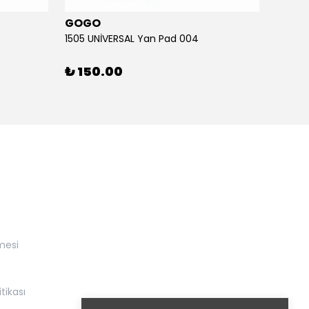
GOGO
GOG
1505 UNİVERSAL Yan Pad 004
1505 U
₺ 150.00
₺ 15
mesi
itikası