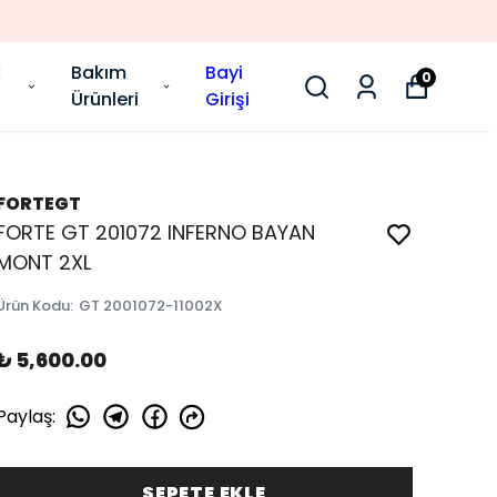
k
Bakım
Bayi
0
Ürünleri
Girişi
FORTEGT
FORTE GT 201072 INFERNO BAYAN
MONT 2XL
Ürün Kodu
:
GT 2001072-11002X
₺ 5,600.00
Paylaş
:
SEPETE EKLE