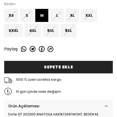
Beden
XS
S
M
L
XL
XXL
XXXL
4XL
5XL
6XL
Paylaş
:
SEPETE EKLE
1000 TL üzeri ücretsiz kargo
10 gün içinde iade değişim
Ürün Açıklaması
Forte GT 202000 ANATOLIA HAKİKİ DERİ MONT, BEDEN:M ,