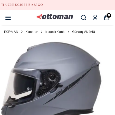
YENI SEZON ÜRÜNLER
0
EKİPMAN
Kasklar
Kapalı Kask
Güneş Vizörlü