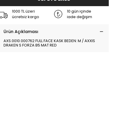
1000 TL üzeri
10 gün içinde
ücretsiz kargo
iade değişim
Ürün Açıklaması
AXS.0010.000762 FULL FACE KASK BEDEN: M / AXXIS
DRAKEN S FORZA B5 MAT RED