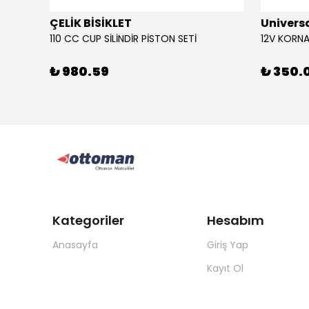
ÇELİK BİSİKLET
Univers
110 CC CUP SİLİNDİR PİSTON SETİ
₺ 980.59
₺ 350.
Kategoriler
Hesabım
Anasayfa
Giriş Yap
Kayıt Ol