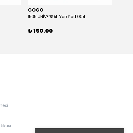
GOGO
GOG
1505 UNİVERSAL Yan Pad 004
1505 U
₺ 150.00
₺ 15
mesi
itikası