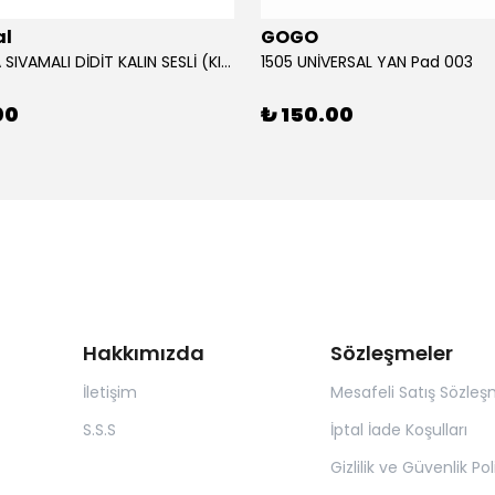
al
GOGO
12V KORNA SIVAMALI DİDİT KALIN SESLİ (KIRMIZI)
1505 UNİVERSAL YAN Pad 003
00
₺ 150.00
Hakkımızda
Sözleşmeler
İletişim
Mesafeli Satış Sözleş
S.S.S
İptal İade Koşulları
Gizlilik ve Güvenlik Pol