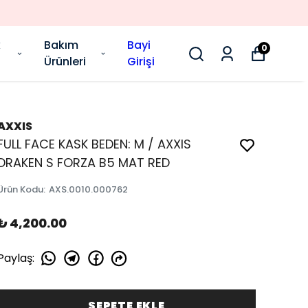
k
Bakım
Bayi
0
Ürünleri
Girişi
AXXIS
FULL FACE KASK BEDEN: M / AXXIS
DRAKEN S FORZA B5 MAT RED
Ürün Kodu
:
AXS.0010.000762
₺ 4,200.00
Paylaş
:
SEPETE EKLE