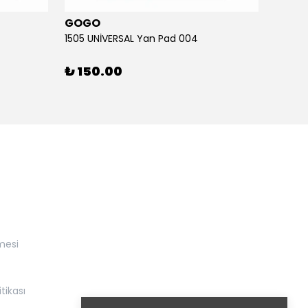
GOGO
GOG
1505 UNİVERSAL Yan Pad 004
1505 U
₺ 150.00
₺ 15
mesi
itikası