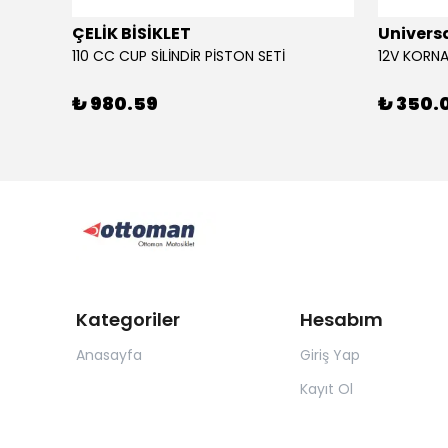
ÇELİK BİSİKLET
Univers
110 CC CUP SİLİNDİR PİSTON SETİ
₺ 980.59
₺ 350.
Kategoriler
Hesabım
Anasayfa
Giriş Yap
Kayıt Ol