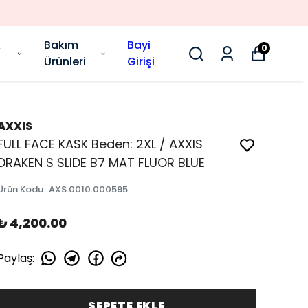
k
Bakım
Bayi
0
Ürünleri
Girişi
AXXIS
FULL FACE KASK Beden: 2XL / AXXIS
DRAKEN S SLIDE B7 MAT FLUOR BLUE
Ürün Kodu
:
AXS.0010.000595
₺ 4,200.00
Paylaş
:
SEPETE EKLE