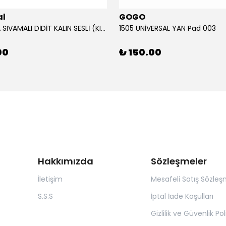
al
GOGO
12V KORNA SIVAMALI DİDİT KALIN SESLİ (KIRMIZI)
1505 UNİVERSAL YAN Pad 003
00
₺ 150.00
Hakkımızda
Sözleşmeler
İletişim
Mesafeli Satış Sözleş
S.S.S
İptal İade Koşulları
Gizlilik ve Güvenlik Pol