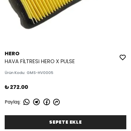
HERO
HAVA FİLTRESi HERO X PULSE
Ürün Kodu
:
GMS-HV0005
₺ 272.00
Paylaş
:
SEPETE EKLE