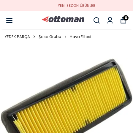
YENI SEZON ÜRÜNLER
0
YEDEK PARÇA
Şase Grubu
Hava Filtesi