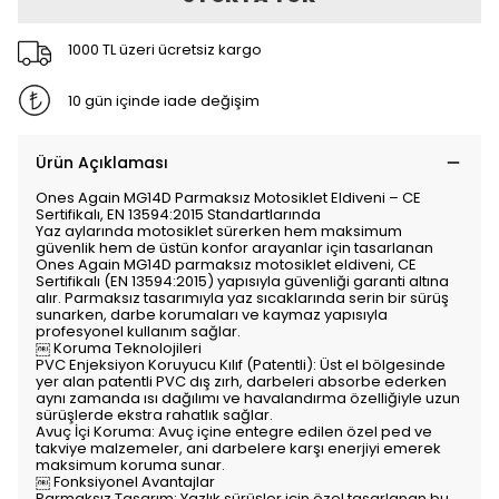
1000 TL üzeri ücretsiz kargo
10 gün içinde iade değişim
Ürün Açıklaması
Ones Again MG14D Parmaksız Motosiklet Eldiveni – CE
Sertifikalı, EN 13594:2015 Standartlarında
Yaz aylarında motosiklet sürerken hem maksimum
güvenlik hem de üstün konfor arayanlar için tasarlanan
Ones Again MG14D parmaksız motosiklet eldiveni, CE
Sertifikalı (EN 13594:2015) yapısıyla güvenliği garanti altına
alır. Parmaksız tasarımıyla yaz sıcaklarında serin bir sürüş
sunarken, darbe korumaları ve kaymaz yapısıyla
profesyonel kullanım sağlar.
￼ Koruma Teknolojileri
PVC Enjeksiyon Koruyucu Kılıf (Patentli): Üst el bölgesinde
yer alan patentli PVC dış zırh, darbeleri absorbe ederken
aynı zamanda ısı dağılımı ve havalandırma özelliğiyle uzun
sürüşlerde ekstra rahatlık sağlar.
Avuç İçi Koruma: Avuç içine entegre edilen özel ped ve
takviye malzemeler, ani darbelere karşı enerjiyi emerek
maksimum koruma sunar.
￼ Fonksiyonel Avantajlar
Parmaksız Tasarım: Yazlık sürüşler için özel tasarlanan bu