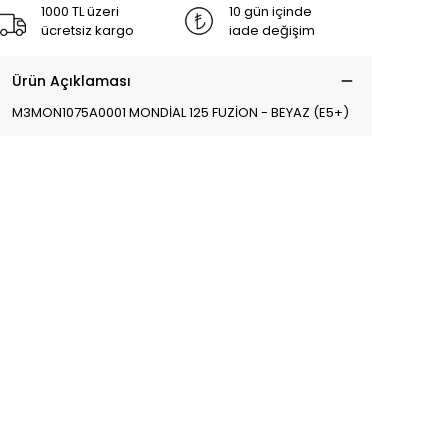
1000 TL üzeri
10 gün içinde
ücretsiz kargo
iade değişim
Ürün Açıklaması
M3MON1075A0001 MONDİAL 125 FUZİON - BEYAZ (E5+)