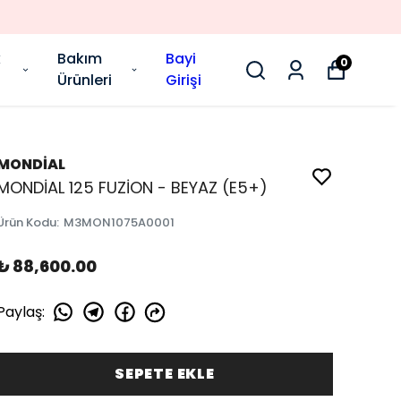
k
Bakım
Bayi
0
Ürünleri
Girişi
MONDİAL
MONDİAL 125 FUZİON - BEYAZ (E5+)
Ürün Kodu
:
M3MON1075A0001
₺ 88,600.00
Paylaş
:
SEPETE EKLE