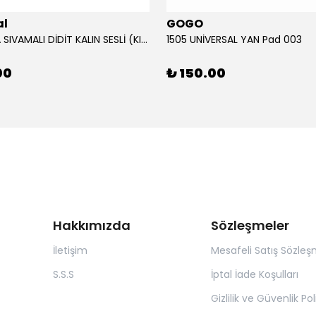
al
GOGO
12V KORNA SIVAMALI DİDİT KALIN SESLİ (KIRMIZI)
1505 UNİVERSAL YAN Pad 003
00
₺ 150.00
Hakkımızda
Sözleşmeler
İletişim
Mesafeli Satış Sözleş
S.S.S
İptal İade Koşulları
Gizlilik ve Güvenlik Pol