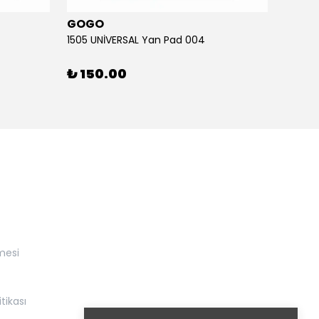
GOGO
GOG
1505 UNİVERSAL Yan Pad 004
1505 U
₺ 150.00
₺ 15
mesi
itikası