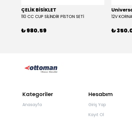
ÇELİK BİSİKLET
Univers
110 CC CUP SİLİNDİR PİSTON SETİ
₺ 980.59
₺ 350.
Kategoriler
Hesabım
Anasayfa
Giriş Yap
Kayıt Ol