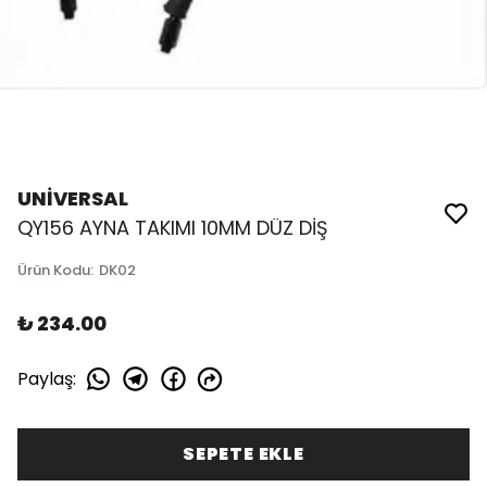
UNİVERSAL
QY156 AYNA TAKIMI 10MM DÜZ DİŞ
Ürün Kodu
:
DK02
₺ 234.00
Paylaş
:
SEPETE EKLE