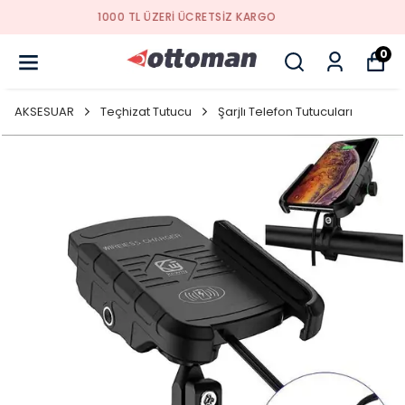
YENI SEZON ÜRÜNLER
0
AKSESUAR
Teçhizat Tutucu
Şarjlı Telefon Tutucuları