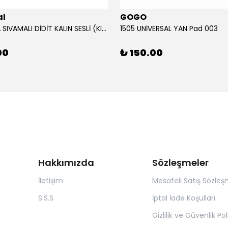
al
GOGO
12V KORNA SIVAMALI DİDİT KALIN SESLİ (KIRMIZI)
1505 UNİVERSAL YAN Pad 003
00
₺ 150.00
Hakkımızda
Sözleşmeler
İletişim
Mesafeli Satış Sözleş
S.S.S
İptal İade Koşulları
Gizlilik ve Güvenlik Pol