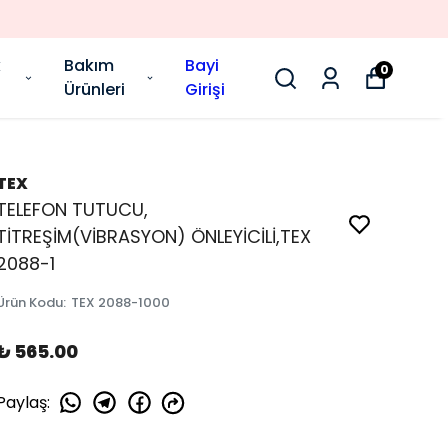
k
Bakım
Bayi
0
Ürünleri
Girişi
TEX
TELEFON TUTUCU,
TİTREŞİM(VİBRASYON) ÖNLEYİCİLİ,TEX
2088-1
Ürün Kodu
:
TEX 2088-1000
₺ 565.00
Paylaş
: