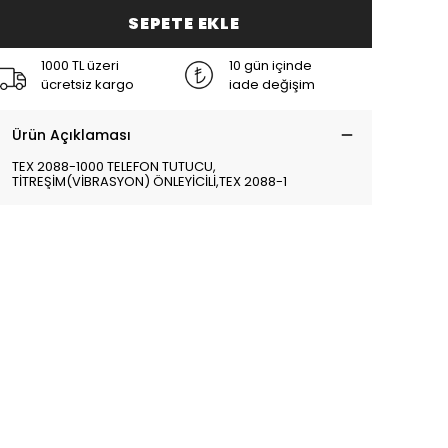
SEPETE EKLE
1000 TL üzeri
10 gün içinde
ücretsiz kargo
iade değişim
Ürün Açıklaması
TEX 2088-1000 TELEFON TUTUCU,
TİTREŞİM(VİBRASYON) ÖNLEYİCİLİ,TEX 2088-1