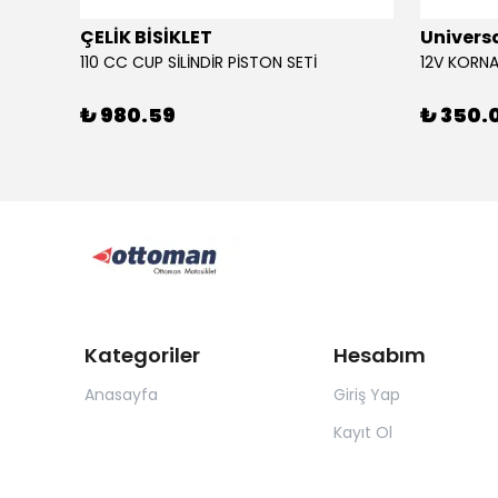
ÇELİK BİSİKLET
Univers
110 CC CUP SİLİNDİR PİSTON SETİ
₺ 980.59
₺ 350.
Kategoriler
Hesabım
Anasayfa
Giriş Yap
Kayıt Ol